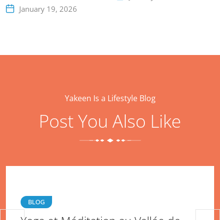
Lahaul et Spiti : un
January 19, 2026
voyage riche en
aventures
Yakeen Is a Lifestyle Blog
Post You Also Like
BLOG